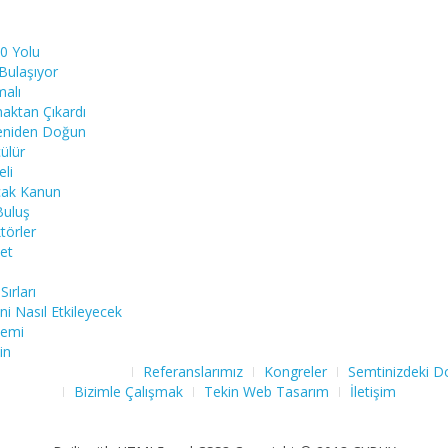
0 Yolu
Bulaşıyor
malı
aktan Çıkardı
eniden Doğun
ülür
eli
cak Kanun
Buluş
törler
et
Sırları
ni Nasıl Etkileyecek
temi
in
Referanslarımız
Kongreler
Semtinizdeki Do
Bizimle Çalışmak
Tekin Web Tasarım
İletişim