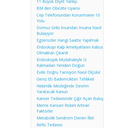
11 Büyük Diyet Yanlışı
CardioAid 200B
BM den Obezite Uyarısı
Holter
Cep Telefonundan Korunmanın 10
Efor Testi
Yolu
Domuz Gribi İnsandan İnsana Nasıl
Bulaşıyor
Egzersizler Hangi Saatte Yapılmalı
Endoskopi Kalp Ameliyatlarını Kabus
Olmaktan Çıkardı
Endoskopik Müdahaleyle İz
Kalmadan Yeniden Doğun
Evde Doğru Tansiyon Nasıl Ölçülür
Geniz Eti Bademcikten Tehlikeli
Hekimlik Mesleğinde Devrim
Yaratacak Kanun
Kanser Tedavisinde Çığır Açan Buluş
Meme Kanseri Riskini Artıran
Faktörler
Metabolik Sendrom Denen İllet
Reflü Tedavisi