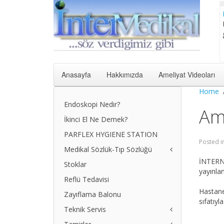
Anasayfa
Hakkımızda
Ameliyat Videoları
Home
Endoskopi Nedir?
Am
İkinci El Ne Demek?
PARFLEX HYGIENE STATION
Posted 
Medikal Sözlük-Tıp Sözlüğü
İNTERNE
Stoklar
Ciltte Pigment Değişimleri
yayınla
Egzama Nedir
Reflü Tedavisi
Gastroskopi Nedir
Hastane
Zayıflama Balonu
Kolonoskopi Nedir
sıfatıyl
Teknik Servis
Pulmoner Ödem Nedir