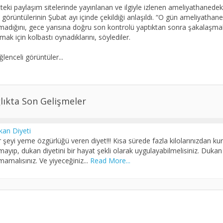
tteki paylaşım sitelerinde yayınlanan ve ilgiyle izlenen ameliyathanedek
 görüntülerinin Şubat ayı içinde çekildiği anlaşıldı. “O gün ameliyathan
madığını, gece yarısına doğru son kontrolü yaptıktan sonra şakalaşma
mak için kolbastı oynadıklarını, söylediler.
ğlenceli görüntüler...
lıkta Son Gelişmeler
an Diyeti
 şeyi yeme özgürlüğü veren diyet!!! Kısa sürede fazla kilolarınızdan kur
mayıp, dukan diyetini bir hayat şekli olarak uygulayabilmelisiniz. Dukan 
mamalısınız. Ve yiyeceğiniz...
Read More...