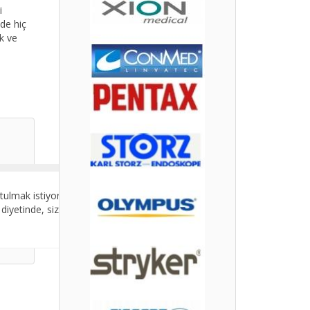
i
ede hiç
k ve
tulmak istiyorsanız dukan diyeti dışına asla
diyetinde, size verilen miktarların dışına