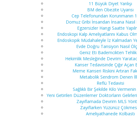
11 Büyük Diyet Yanlışı
BM den Obezite Uyarısı
Cep Telefonundan Korunmanın 1
Domuz Gribi İnsandan İnsana Nasıl 
Egzersizler Hangi Saatte Yapıl
Endoskopi Kalp Ameliyatlarını Kabus Olm
Endoskopik Müdahaleyle İz Kalmadan Y
Evde Doğru Tansiyon Nasıl Ölç
Geniz Eti Bademcikten Tehlik
Hekimlik Mesleğinde Devrim Yarata
Kanser Tedavisinde Çığır Açan 
Meme Kanseri Riskini Artıran Fak
Metabolik Sendrom Denen İll
Reflü Tedavisi
Sağlıklı Bir Şekilde Kilo Vermenin 
Yeni Getirilen Düzenlemer Doktorların Gelirleri
Zayıflamada Devrim MLS Yön
Zayıflarken Yüzünüz Çökmes
Ameliyathanede Kolbastı