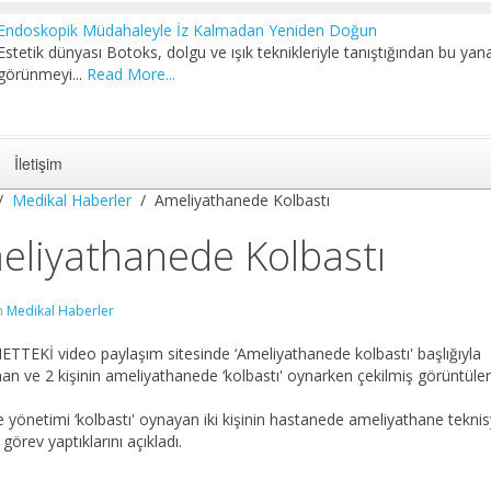
Endoskopik Müdahaleyle İz Kalmadan Yeniden Doğun
Estetik dünyası Botoks, dolgu ve ışık teknikleriyle tanıştığından bu yan
görünmeyi...
Read More...
İletişim
Medikal Haberler
Ameliyathanede Kolbastı
eliyathanede Kolbastı
in
Medikal Haberler
TTEKİ video paylaşım sitesinde ‘Ameliyathanede kolbastı' başlığıyla
nan ve 2 kişinin ameliyathanede ‘kolbastı' oynarken çekilmiş görüntüleri
 yönetimi ‘kolbastı' oynayan iki kişinin hastanede ameliyathane teknis
a görev yaptıklarını açıkladı.