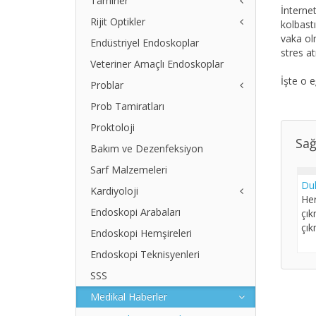
Tamirler
Safra Kesesi Taşları
Teknik Servis Formu
İnterne
Endoskop Prossesor Bağlantı
Rijit Optikler
Endovizyon Tamirleri
kolbastı
Şeması
vaka ol
Endüstriyel Endoskoplar
2. El Rijit Optikler
stres at
Arızalı Olanı Getirin, Yenisini Verelim
Veteriner Amaçlı Endoskoplar
İşte o e
Problar
Prob Tamiratları
Tee Prob Tamiri
Tee Prob Tamiri 2
Proktoloji
Ultrason Probları Fiyat Listesi
Sağ
Bakım ve Dezenfeksiyon
Sarf Malzemeleri
Duk
Kardiyoloji
Her
Endoskopi Arabaları
Ekg
çık
çık
EKG - 60G
Endoskopi Hemşireleri
EKG-80-GL
Endoskopi Teknisyenleri
EKG IKO 3
SSS
EKG 112 D
Medikal Haberler
HB Monitörleri
Defibrilatör