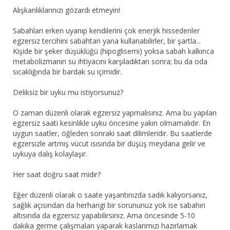
Alışkanlıklarınızı gözardı etmeyin!
Sabahları erken uyanıp kendilerini çok enerjik hissedenler
egzersiz tercihini sabahtan yana kullanabilirler, bir şartla...
Kişide bir şeker düşüklüğü (hipoglisemi) yoksa sabah kalkınca
metabolizmanın su ihtiyacını karşıladıktan sonra; bu da oda
sıcaklığında bir bardak su içimidir.
Deliksiz bir uyku mu istiyorsunuz?
O zaman düzenli olarak egzersiz yapmalısınız. Ama bu yapılan
egzersiz saati kesinlikle uyku öncesine yakın olmamalıdır. En
uygun saatler, öğleden sonraki saat dilimleridir. Bu saatlerde
egzersizle artmış vücut ısısında bir düşüş meydana gelir ve
uykuya dalış kolaylaşır.
Her saat doğru saat midir?
Eğer düzenli olarak o saate yaşantınızda sadık kalıyorsanız,
sağlık açısından da herhangi bir sorununuz yok ise sabahın
altısında da egzersiz yapabilirsiniz. Ama öncesinde 5-10
dakika germe çalışmaları yaparak kaslarımızı hazırlamak