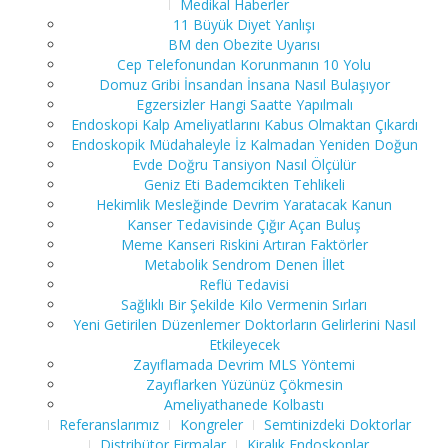
Medikal Haberler
11 Büyük Diyet Yanlışı
BM den Obezite Uyarısı
Cep Telefonundan Korunmanın 10 Yolu
Domuz Gribi İnsandan İnsana Nasıl Bulaşıyor
Egzersizler Hangi Saatte Yapılmalı
Endoskopi Kalp Ameliyatlarını Kabus Olmaktan Çıkardı
Endoskopik Müdahaleyle İz Kalmadan Yeniden Doğun
Evde Doğru Tansiyon Nasıl Ölçülür
Geniz Eti Bademcikten Tehlikeli
Hekimlik Mesleğinde Devrim Yaratacak Kanun
Kanser Tedavisinde Çığır Açan Buluş
Meme Kanseri Riskini Artıran Faktörler
Metabolik Sendrom Denen İllet
Reflü Tedavisi
Sağlıklı Bir Şekilde Kilo Vermenin Sırları
Yeni Getirilen Düzenlemer Doktorların Gelirlerini Nasıl
Etkileyecek
Zayıflamada Devrim MLS Yöntemi
Zayıflarken Yüzünüz Çökmesin
Ameliyathanede Kolbastı
Referanslarımız
Kongreler
Semtinizdeki Doktorlar
Distribütor Firmalar
Kiralık Endoskoplar