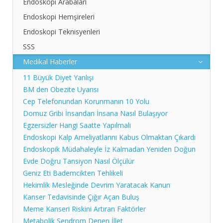
Endoskopi Arabaları
Ekg
EKG - 60G
Endoskopi Hemşireleri
EKG-80-GL
Endoskopi Teknisyenleri
EKG IKO 3
SSS
EKG 112 D
Medikal Haberler
HB Monitörleri
Defibrilatör
11 Büyük Diyet Yanlışı
CardioAid 200B
BM den Obezite Uyarısı
Holter
Cep Telefonundan Korunmanın 10 Yolu
Efor Testi
Domuz Gribi İnsandan İnsana Nasıl Bulaşıyor
Egzersizler Hangi Saatte Yapılmalı
Endoskopi Kalp Ameliyatlarını Kabus Olmaktan Çıkardı
Endoskopik Müdahaleyle İz Kalmadan Yeniden Doğun
Evde Doğru Tansiyon Nasıl Ölçülür
Geniz Eti Bademcikten Tehlikeli
Hekimlik Mesleğinde Devrim Yaratacak Kanun
Kanser Tedavisinde Çığır Açan Buluş
Meme Kanseri Riskini Artıran Faktörler
Metabolik Sendrom Denen İllet