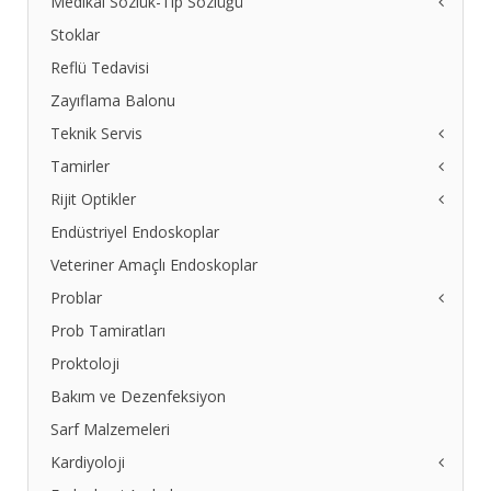
Medikal Sözlük-Tıp Sözlüğü
Stoklar
Ciltte Pigment Değişimleri
Egzama Nedir
Reflü Tedavisi
Gastroskopi Nedir
Zayıflama Balonu
Kolonoskopi Nedir
Teknik Servis
Pulmoner Ödem Nedir
Tamirler
Safra Kesesi Taşları
Teknik Servis Formu
Endoskop Prossesor Bağlantı Şeması
Rijit Optikler
Endovizyon Tamirleri
Endüstriyel Endoskoplar
2. El Rijit Optikler
Arızalı Olanı Getirin, Yenisini Verelim
Veteriner Amaçlı Endoskoplar
Problar
Prob Tamiratları
Tee Prob Tamiri
Tee Prob Tamiri 2
Proktoloji
Ultrason Probları Fiyat Listesi
Bakım ve Dezenfeksiyon
Sarf Malzemeleri
Kardiyoloji