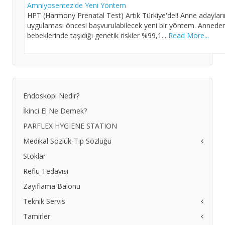
Amniyosentez'de Yeni Yöntem
HPT (Harmony Prenatal Test) Artık Türkiye'de!! Anne adayları
uygulaması öncesi başvurulabilecek yeni bir yöntem. Anneden 
bebeklerinde taşıdığı genetik riskler %99,1...
Read More...
Endoskopi Nedir?
İkinci El Ne Demek?
PARFLEX HYGIENE STATION
Medikal Sözlük-Tıp Sözlüğü
Stoklar
Ciltte Pigment Değişimleri
Egzama Nedir
Reflü Tedavisi
Gastroskopi Nedir
Zayıflama Balonu
Kolonoskopi Nedir
Teknik Servis
Pulmoner Ödem Nedir
Tamirler
Safra Kesesi Taşları
Teknik Servis Formu