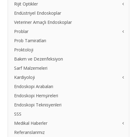
Endoskop Prossesor Bağlantı Şeması
Rijit Optikler
Endovizyon Tamirleri
Endüstriyel Endoskoplar
2. El Rijit Optikler
Arızalı Olanı Getirin, Yenisini Verelim
Veteriner Amaçlı Endoskoplar
Problar
Prob Tamiratları
Tee Prob Tamiri
Tee Prob Tamiri 2
Proktoloji
Ultrason Probları Fiyat Listesi
Bakım ve Dezenfeksiyon
Sarf Malzemeleri
Kardiyoloji
Endoskopi Arabaları
Ekg
EKG - 60G
Endoskopi Hemşireleri
EKG-80-GL
Endoskopi Teknisyenleri
EKG IKO 3
SSS
EKG 112 D
Medikal Haberler
HB Monitörleri
Defibrilatör
Referanslarımız
11 Büyük Diyet Yanlışı