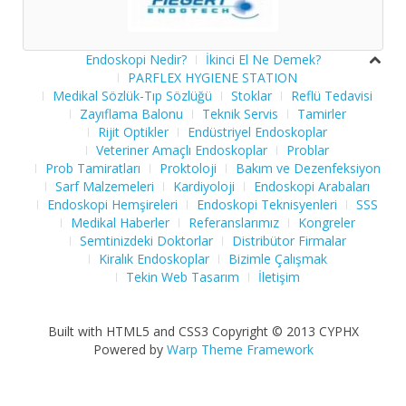
Endoskopi Nedir?
İkinci El Ne Demek?
PARFLEX HYGIENE STATION
Medikal Sözlük-Tıp Sözlüğü
Stoklar
Reflü Tedavisi
Zayıflama Balonu
Teknik Servis
Tamirler
Rijit Optikler
Endüstriyel Endoskoplar
Veteriner Amaçlı Endoskoplar
Problar
Prob Tamiratları
Proktoloji
Bakım ve Dezenfeksiyon
Sarf Malzemeleri
Kardiyoloji
Endoskopi Arabaları
Endoskopi Hemşireleri
Endoskopi Teknisyenleri
SSS
Medikal Haberler
Referanslarımız
Kongreler
Semtinizdeki Doktorlar
Distribütor Firmalar
Kiralık Endoskoplar
Bizimle Çalışmak
Tekin Web Tasarım
İletişim
Built with HTML5 and CSS3 Copyright © 2013 CYPHX
Powered by
Warp Theme Framework