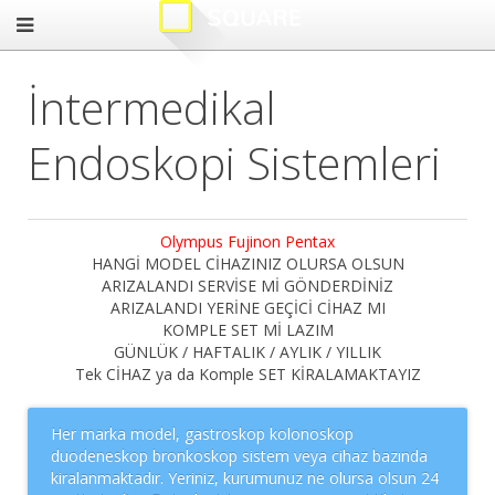
İntermedikal
Endoskopi Sistemleri
Olympus Fujinon Pentax
HANGİ MODEL CİHAZINIZ OLURSA OLSUN
ARIZALANDI SERVİSE Mİ GÖNDERDİNİZ
ARIZALANDI YERİNE GEÇİCİ CİHAZ MI
KOMPLE SET Mİ LAZIM
GÜNLÜK / HAFTALIK / AYLIK / YILLIK
Tek CİHAZ ya da Komple SET KİRALAMAKTAYIZ
Her marka model, gastroskop kolonoskop
duodeneskop bronkoskop sistem veya cihaz bazında
kiralanmaktadır. Yeriniz, kurumunuz ne olursa olsun 24