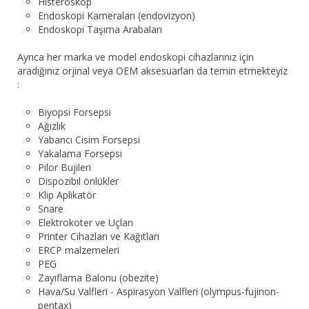
Histeroskop
Endoskopi Kameraları (endovizyon)
Endoskopi Taşıma Arabaları
Ayrıca her marka ve model endoskopi cihazlarınız için
aradığınız orjinal veya OEM aksesuarları da temin etmekteyiz
:
Biyopsi Forsepsi
Ağızlık
Yabancı Cisim Forsepsi
Yakalama Forsepsi
Pilor Bujileri
Dispozıbıl önlükler
Klip Aplikatör
Snare
Elektrokoter ve Uçları
Printer Cihazları ve Kağıtları
ERCP malzemeleri
PEG
Zayıflama Balonu (obezite)
Hava/Su Valfleri - Aspirasyon Valfleri (olympus-fujinon-
pentax)