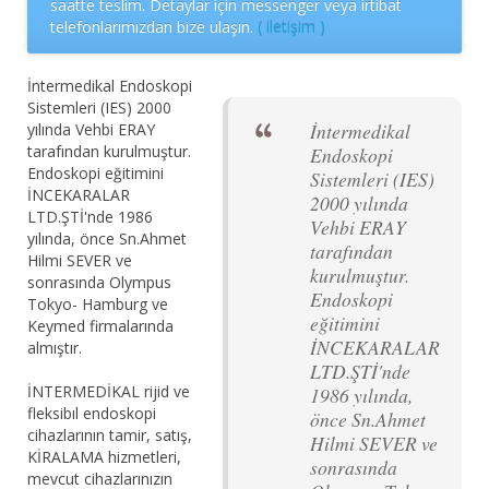
saatte teslim. Detaylar için messenger veya irtibat
telefonlarımızdan bize ulaşın.
( iletişim )
İntermedikal Endoskopi
Sistemleri (IES) 2000
İntermedikal
yılında Vehbi ERAY
tarafından kurulmuştur.
Endoskopi
Endoskopi eğitimini
Sistemleri (IES)
İNCEKARALAR
2000 yılında
LTD.ŞTİ'nde 1986
Vehbi ERAY
yılında, önce Sn.Ahmet
tarafından
Hilmi SEVER ve
kurulmuştur.
sonrasında Olympus
Endoskopi
Tokyo- Hamburg ve
eğitimini
Keymed firmalarında
İNCEKARALAR
almıştır.
LTD.ŞTİ'nde
İNTERMEDİKAL rijid ve
1986 yılında,
fleksibıl endoskopi
önce Sn.Ahmet
cihazlarının tamir, satış,
Hilmi SEVER ve
KİRALAMA hizmetleri,
sonrasında
mevcut cihazlarınızın