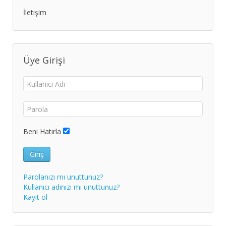
Geniz Eti Bademcikten Tehlikeli
İletişim
Hekimlik Mesleğinde Devrim Yaratacak Kanun
Kanser Tedavisinde Çığır Açan Buluş
Meme Kanseri Riskini Artıran Faktörler
Metabolik Sendrom Denen İllet
Üye Girişi
Reflü Tedavisi
Sağlıklı Bir Şekilde Kilo Vermenin Sırları
Yeni Getirilen Düzenlemer Doktorların Gelirlerini Nasıl
Etkileyecek
Zayıflamada Devrim MLS Yöntemi
Zayıflarken Yüzünüz Çökmesin
Beni Hatırla
Ameliyathanede Kolbastı
Giriş
Parolanızı mı unuttunuz?
Kullanıcı adınızı mı unuttunuz?
Kayıt ol