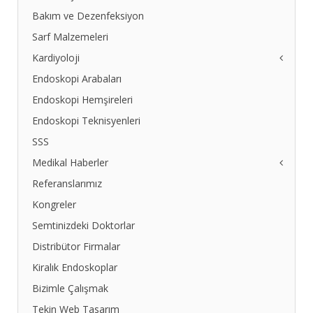
Bakım ve Dezenfeksiyon
Sarf Malzemeleri
Kardiyoloji
Endoskopi Arabaları
Ekg
EKG - 60G
Endoskopi Hemşireleri
EKG-80-GL
Endoskopi Teknisyenleri
EKG IKO 3
SSS
EKG 112 D
Medikal Haberler
HB Monitörleri
Defibrilatör
Referanslarımız
11 Büyük Diyet Yanlışı
CardioAid 200B
BM den Obezite Uyarısı
Kongreler
Holter
Cep Telefonundan Korunmanın 10 Yolu
Semtinizdeki Doktorlar
Efor Testi
Domuz Gribi İnsandan İnsana Nasıl Bulaşıyor
Distribütor Firmalar
Egzersizler Hangi Saatte Yapılmalı
Kiralık Endoskoplar
Endoskopi Kalp Ameliyatlarını Kabus Olmaktan Çıkardı
Endoskopik Müdahaleyle İz Kalmadan Yeniden Doğun
Bizimle Çalışmak
Evde Doğru Tansiyon Nasıl Ölçülür
Tekin Web Tasarım