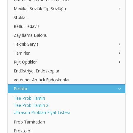
Medikal Sözlük-Tıp Sözlüğü
Stoklar
Ciltte Pigment Değişimleri
Egzama Nedir
Reflü Tedavisi
Gastroskopi Nedir
Zayıflama Balonu
Kolonoskopi Nedir
Teknik Servis
Pulmoner Ödem Nedir
Tamirler
Safra Kesesi Taşları
Teknik Servis Formu
Endoskop Prossesor Bağlantı Şeması
Rijit Optikler
Endovizyon Tamirleri
Endüstriyel Endoskoplar
2. El Rijit Optikler
Arızalı Olanı Getirin, Yenisini Verelim
Veteriner Amaçlı Endoskoplar
Problar
Tee Prob Tamiri
Tee Prob Tamiri 2
Ultrason Probları Fiyat Listesi
Prob Tamiratları
Proktoloji